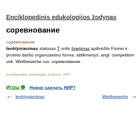
Enciklopedinis edukologijos žodynas
соревнование
соревнование
lenktyniavimas
statusas
T
sritis
švietimas
apibrėžtis
Fizinio ir
protinio darbo organizavimo forma.
atitikmenys
:
angl.
competition
vok.
Wettbewerbe
rus.
соревнование
Enciklopedinis edukologijos žodynas
.
2007
.
Игры ⚽
Нужно сделать НИР?
lenktyniavimas
Wettbewerbe