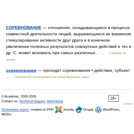
СОРЕВНОВАНИЕ
— отношения, складывающиеся в процессе
совместной деятельности людей, выражающиеся во взаимном
стимулировании активности друг друга и в конечном
увеличении полезных результатов совокупных действий и тех и
др. С. может возникать при самых различных… …
Словарь по
этике
соревнование
— проходит соревнование • действие, субъект
…
Глагольной сочетаемости непредметных имён
© Academic, 2000-2026
18+
Contact us:
Technical Support
,
Advertising
Dictionaries export
, created on PHP,
Joomla,
Drupal,
WordPress,
MODx.